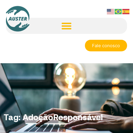
Fale conosco
Tag:
AdoçãoResponsável