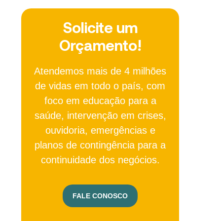
Solicite um
Orçamento!
Atendemos mais de 4 milhões
de vidas em todo o país, com
foco em educação para a
saúde, intervenção em crises,
ouvidoria, emergências e
planos de contingência para a
continuidade dos negócios.
FALE CONOSCO