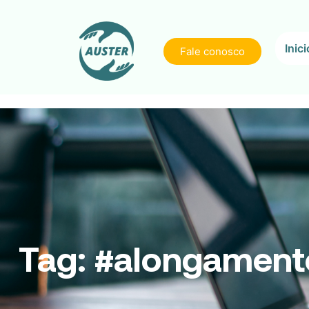
Inici
Fale conosco
Tag:
#alongament