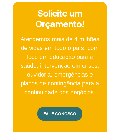
Solicite um
Orçamento!
Atendemos mais de 4 milhões
de vidas em todo o país, com
foco em educação para a
saúde, intervenção em crises,
ouvidoria, emergências e
planos de contingência para a
continuidade dos negócios.
FALE CONOSCO