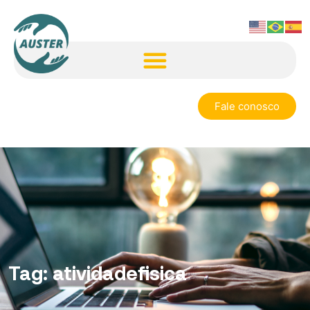
Fale conosco
Tag:
atividadefisica