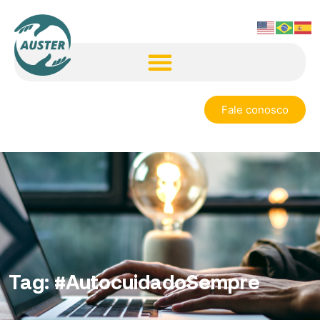
Fale conosco
Tag:
#AutocuidadoSempre