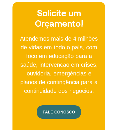
Solicite um
Orçamento!
Atendemos mais de 4 milhões
de vidas em todo o país, com
foco em educação para a
saúde, intervenção em crises,
ouvidoria, emergências e
planos de contingência para a
continuidade dos negócios.
FALE CONOSCO