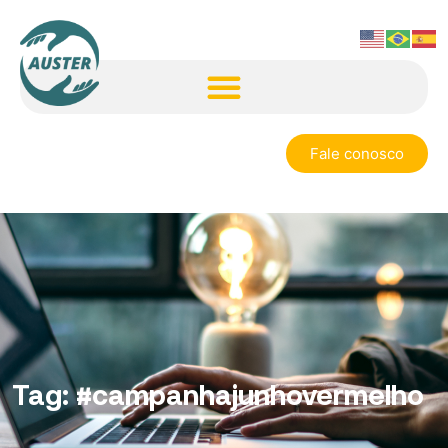
Fale conosco
Tag:
#campanhajunhovermelho