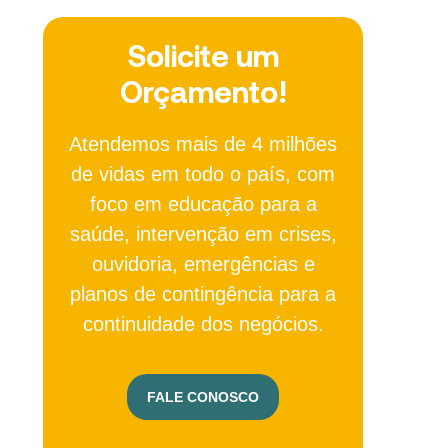
Solicite um
Orçamento!
Atendemos mais de 4 milhões
de vidas em todo o país, com
foco em educação para a
saúde, intervenção em crises,
ouvidoria, emergências e
planos de contingência para a
continuidade dos negócios.
FALE CONOSCO