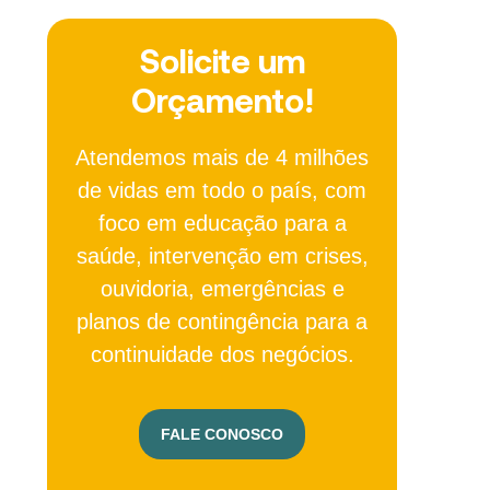
Solicite um
Orçamento!
Atendemos mais de 4 milhões
de vidas em todo o país, com
foco em educação para a
saúde, intervenção em crises,
ouvidoria, emergências e
planos de contingência para a
continuidade dos negócios.
FALE CONOSCO