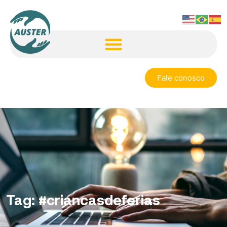
Fale conosco
Tag:
#criancasdeferias