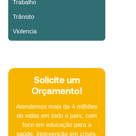
Trabalho
Trânsito
Violencia
Solicite um
Orçamento!
Atendemos mais de 4 milhões
de vidas em todo o país, com
foco em educação para a
saúde, intervenção em crises,