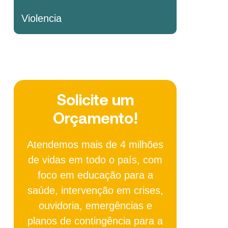
Violencia
Solicite um
Orçamento!
Atendemos mais de 4 milhões
de vidas em todo o país, com
foco em educação para a
saúde, intervenção em crises,
ouvidoria, emergências e
planos de contingência para a