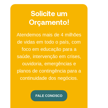
Solicite um
Orçamento!
Atendemos mais de 4 milhões
de vidas em todo o país, com
foco em educação para a
saúde, intervenção em crises,
ouvidoria, emergências e
planos de contingência para a
continuidade dos negócios.
FALE CONOSCO