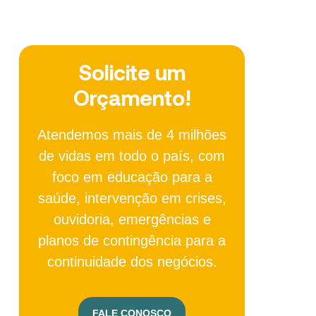
Solicite um
Orçamento!
Atendemos mais de 4 milhões
de vidas em todo o país, com
foco em educação para a
saúde, intervenção em crises,
ouvidoria, emergências e
planos de contingência para a
continuidade dos negócios.
FALE CONOSCO