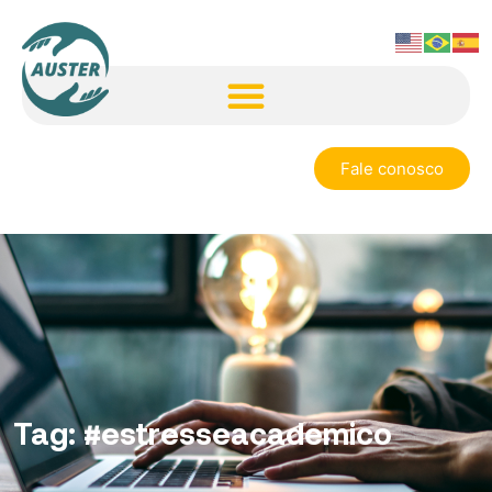
Fale conosco
Tag:
#estresseacademico