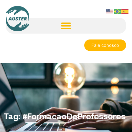
Fale conosco
Tag:
#FormacaoDeProfessores