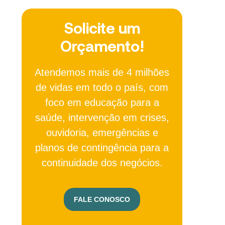
Solicite um
Orçamento!
Atendemos mais de 4 milhões
de vidas em todo o país, com
foco em educação para a
saúde, intervenção em crises,
ouvidoria, emergências e
planos de contingência para a
continuidade dos negócios.
FALE CONOSCO