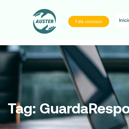
Inici
Fale conosco
Tag:
GuardaRespo