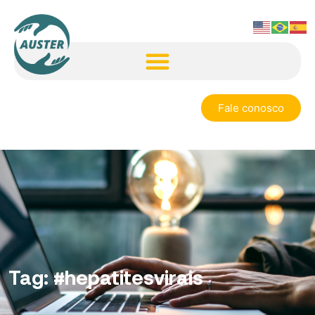
Fale conosco
Tag:
#hepatitesvirais