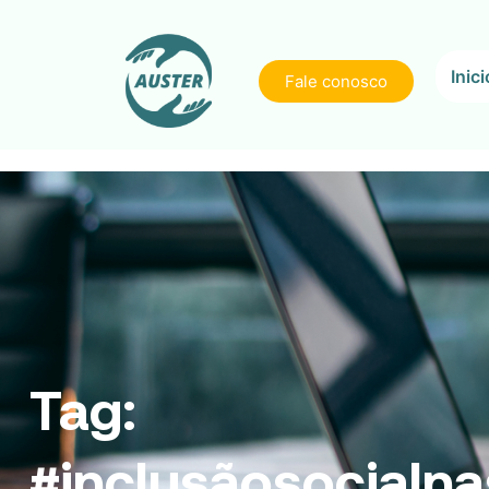
Inici
Fale conosco
Tag:
#inclusãosocialn