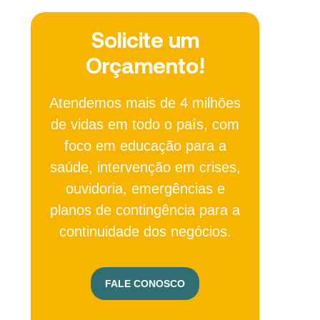
Solicite um
Orçamento!
Atendemos mais de 4 milhões
de vidas em todo o país, com
foco em educação para a
saúde, intervenção em crises,
ouvidoria, emergências e
planos de contingência para a
continuidade dos negócios.
FALE CONOSCO