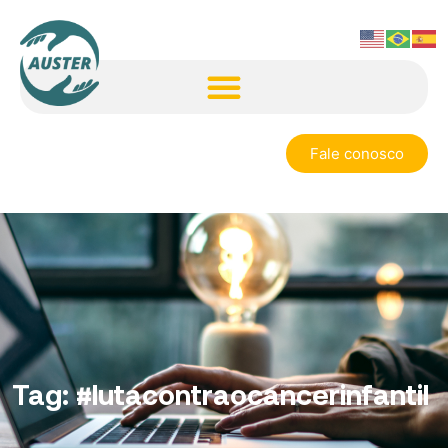
Fale conosco
Tag:
#lutacontraocancerinfantil