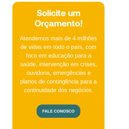
Solicite um
Orçamento!
Atendemos mais de 4 milhões
de vidas em todo o país, com
foco em educação para a
saúde, intervenção em crises,
ouvidoria, emergências e
planos de contingência para a
continuidade dos negócios.
FALE CONOSCO