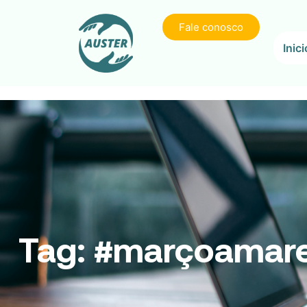
Fale conosco
Inici
Tag:
#marçoamare