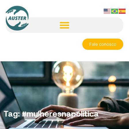
Fale conosco
Tag:
#mulheresnapolitica