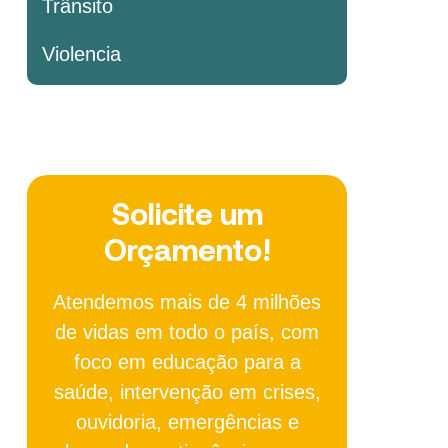
Trânsito
Violencia
Solicite um
Orçamento!
Atendemos mais de 4 milhões
de vidas em todo o país, com
foco em educação para a
saúde, intervenção em crises,
ouvidoria, emergências e