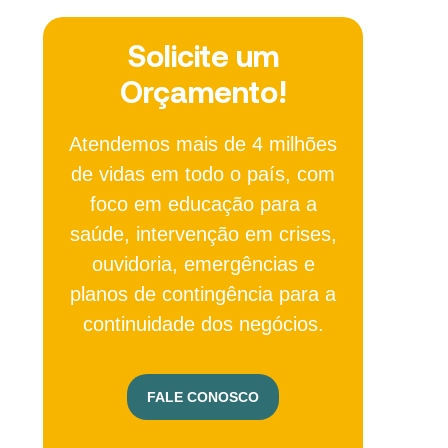
Solicite um
Orçamento!
Atendemos mais de 4 milhões
de vidas em todo o país, com
foco em educação para a
saúde, intervenção em crises,
ouvidoria, emergências e
planos de contingência para a
continuidade dos negócios.
FALE CONOSCO