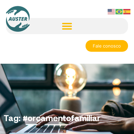
Fale conosco
Tag:
#orcamentofamiliar