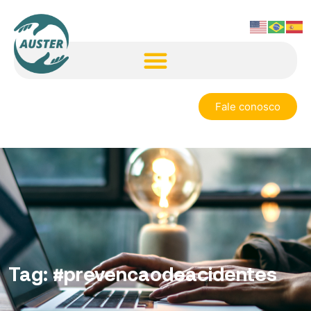
Fale conosco
Tag:
#prevencaodeacidentes