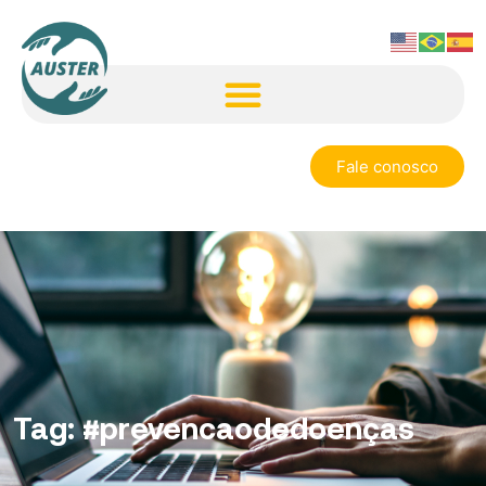
Fale conosco
Tag:
#prevencaodedoenças