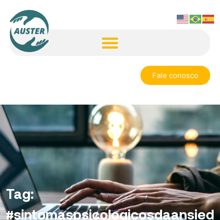
Fale conosco
Tag:
#sintomaspsicologicosdaansied