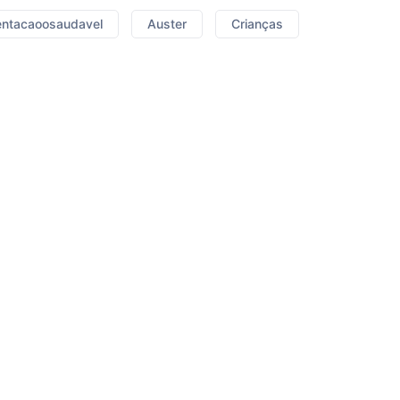
entacaoosaudavel
Auster
Crianças