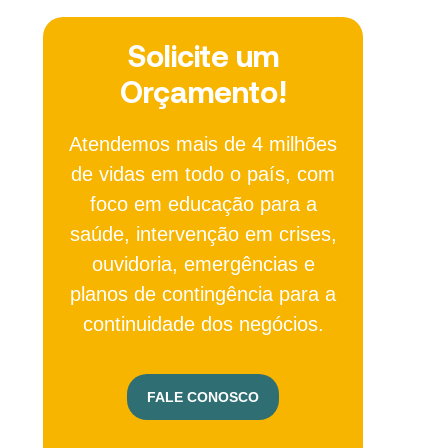
Solicite um
Orçamento!
Atendemos mais de 4 milhões
de vidas em todo o país, com
foco em educação para a
saúde, intervenção em crises,
ouvidoria, emergências e
planos de contingência para a
continuidade dos negócios.
FALE CONOSCO