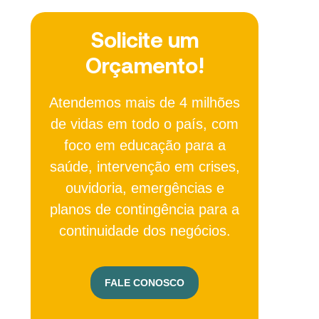
Solicite um
Orçamento!
Atendemos mais de 4 milhões
de vidas em todo o país, com
foco em educação para a
saúde, intervenção em crises,
ouvidoria, emergências e
planos de contingência para a
continuidade dos negócios.
FALE CONOSCO