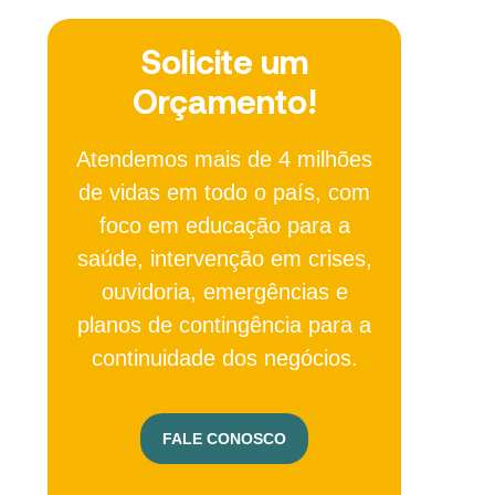
Solicite um
Orçamento!
Atendemos mais de 4 milhões
de vidas em todo o país, com
foco em educação para a
saúde, intervenção em crises,
ouvidoria, emergências e
planos de contingência para a
continuidade dos negócios.
FALE CONOSCO