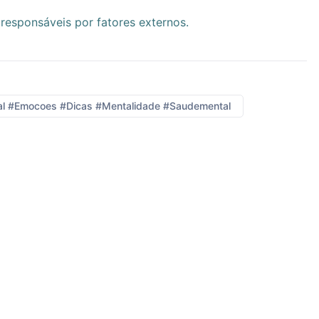
esponsáveis por fatores externos.
al #emocoes #dicas #mentalidade #saudemental