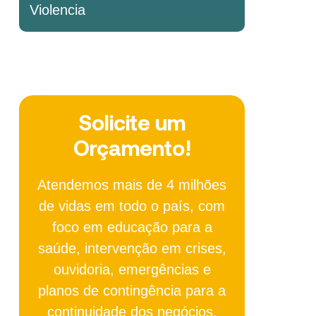
Violencia
Solicite um
Orçamento!
Atendemos mais de 4 milhões
de vidas em todo o país, com
foco em educação para a
saúde, intervenção em crises,
ouvidoria, emergências e
planos de contingência para a
continuidade dos negócios.