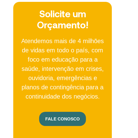
Solicite um
Orçamento!
Atendemos mais de 4 milhões
de vidas em todo o país, com
foco em educação para a
saúde, intervenção em crises,
ouvidoria, emergências e
planos de contingência para a
continuidade dos negócios.
FALE CONOSCO