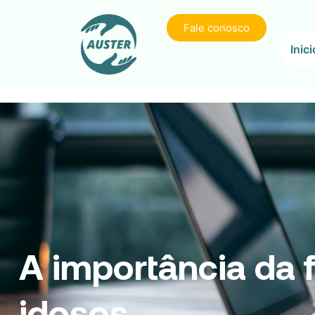
Fale conosco
Inici
A importância da f
idosos