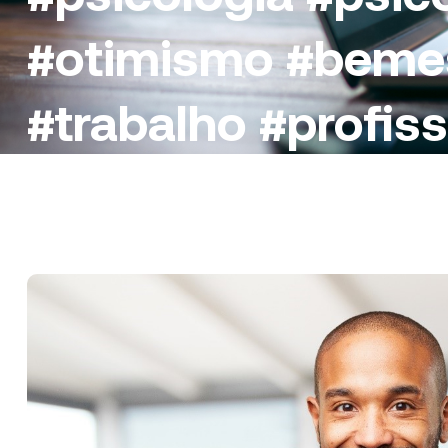
#otimismo #bemes
#trabalho #profiss