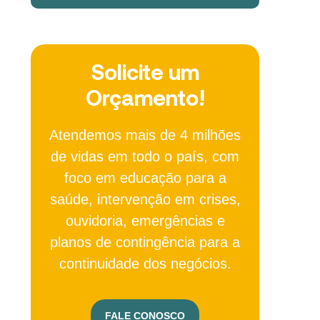
Solicite um
Orçamento!
Atendemos mais de 4 milhões
de vidas em todo o país, com
foco em educação para a
saúde, intervenção em crises,
ouvidoria, emergências e
planos de contingência para a
continuidade dos negócios.
FALE CONOSCO