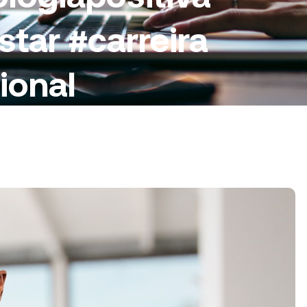
tar #carreira
ional