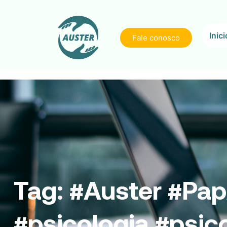
Inici
Fale conosco
Tag:
#Auster #Pap
#psicologia #psic