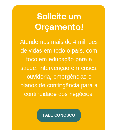
Solicite um
Orçamento!
Atendemos mais de 4 milhões
de vidas em todo o país, com
foco em educação para a
saúde, intervenção em crises,
ouvidoria, emergências e
planos de contingência para a
continuidade dos negócios.
FALE CONOSCO