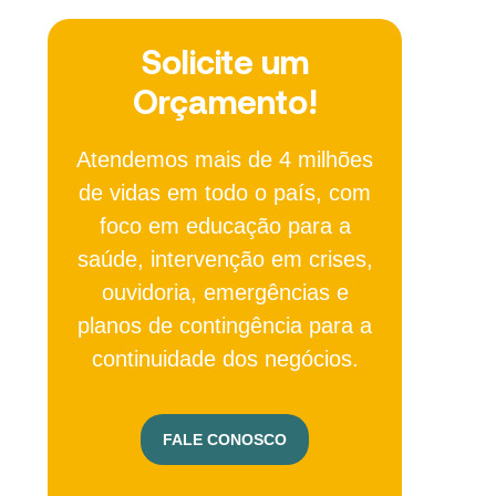
Solicite um
Orçamento!
Atendemos mais de 4 milhões
de vidas em todo o país, com
foco em educação para a
saúde, intervenção em crises,
ouvidoria, emergências e
planos de contingência para a
continuidade dos negócios.
FALE CONOSCO