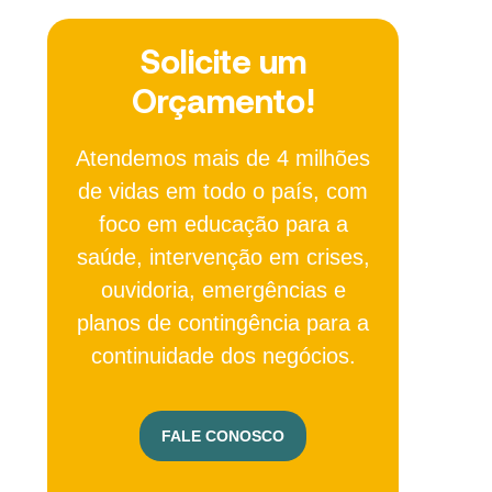
Solicite um
Orçamento!
Atendemos mais de 4 milhões
de vidas em todo o país, com
foco em educação para a
saúde, intervenção em crises,
ouvidoria, emergências e
planos de contingência para a
continuidade dos negócios.
FALE CONOSCO