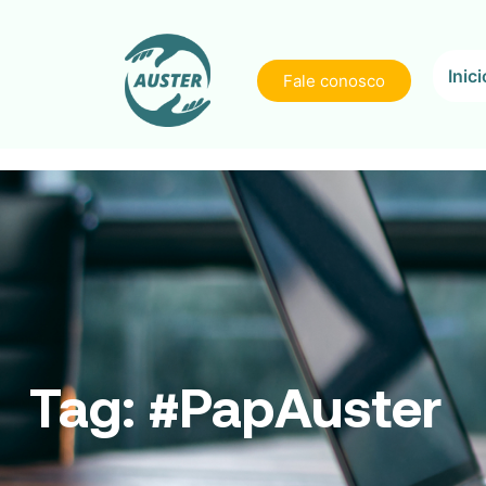
Inici
Fale conosco
Tag:
#PapAuster