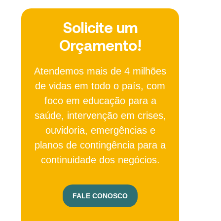
Solicite um
Orçamento!
Atendemos mais de 4 milhões
de vidas em todo o país, com
foco em educação para a
saúde, intervenção em crises,
ouvidoria, emergências e
planos de contingência para a
continuidade dos negócios.
FALE CONOSCO