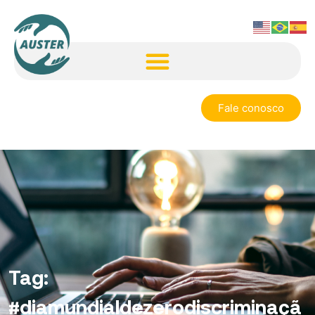
Fale conosco
Tag:
#diamundialdezerodiscriminaçã