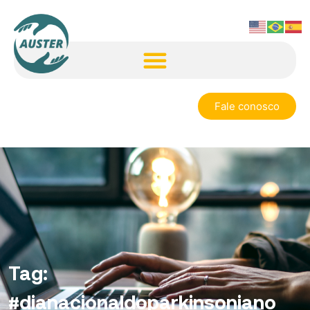
Fale conosco
Tag:
#dianacionaldoparkinsoniano