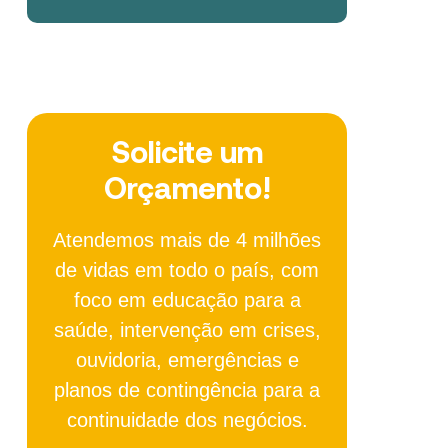
Solicite um
Orçamento!
Atendemos mais de 4 milhões
de vidas em todo o país, com
foco em educação para a
saúde, intervenção em crises,
ouvidoria, emergências e
planos de contingência para a
continuidade dos negócios.