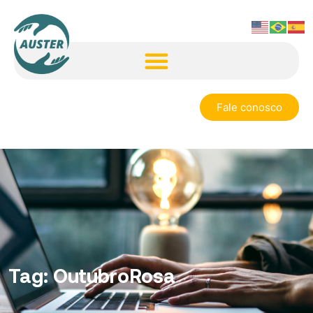
Fale conosco
Tag:
OutubroRosa