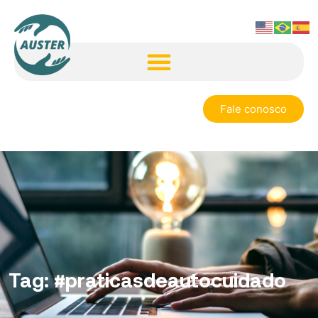
Fale conosco
Tag:
#praticasdeautocuidado