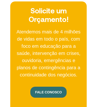
Solicite um
Orçamento!
Atendemos mais de 4 milhões
de vidas em todo o país, com
foco em educação para a
saúde, intervenção em crises,
ouvidoria, emergências e
planos de contingência para a
continuidade dos negócios.
FALE CONOSCO