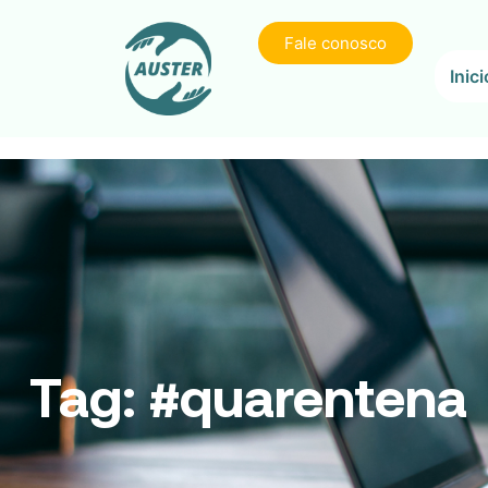
Fale conosco
Inici
Tag:
#quarentena