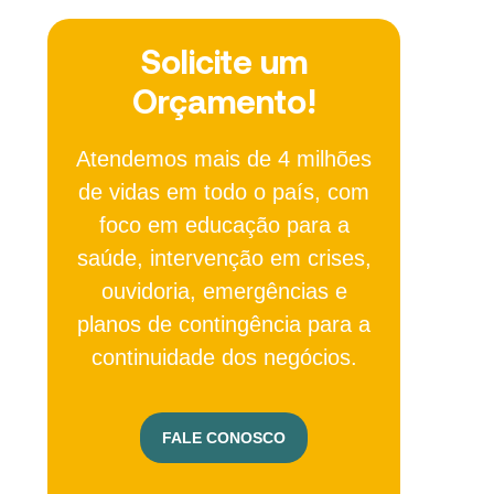
Solicite um
Orçamento!
Atendemos mais de 4 milhões
de vidas em todo o país, com
foco em educação para a
saúde, intervenção em crises,
ouvidoria, emergências e
planos de contingência para a
continuidade dos negócios.
FALE CONOSCO