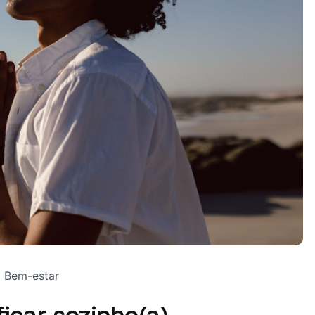
Bem-estar
ficar sozinho(a)