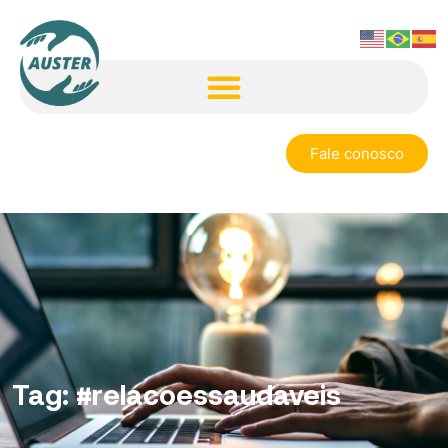
Fale conosco
Tag:
#relacoessaudaveis