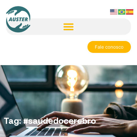
Fale conosco
Tag:
#saudedocerebro