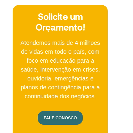
Solicite um
Orçamento!
Atendemos mais de 4 milhões
de vidas em todo o país, com
foco em educação para a
saúde, intervenção em crises,
ouvidoria, emergências e
planos de contingência para a
continuidade dos negócios.
FALE CONOSCO