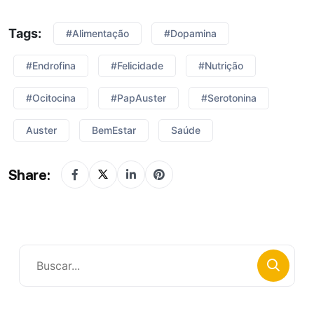
Tags:
#alimentação
#dopamina
#endrofina
#felicidade
#nutrição
#ocitocina
#PapAuster
#serotonina
Auster
BemEstar
Saúde
Share: