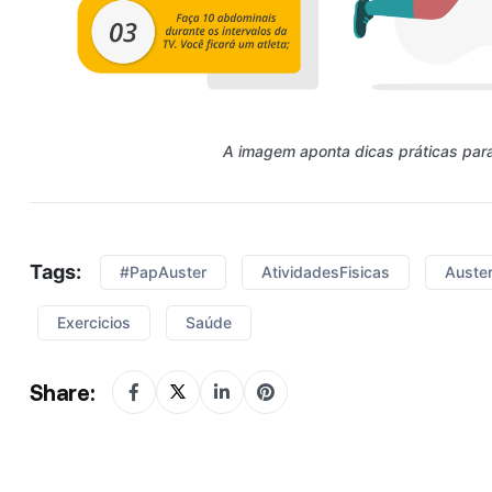
A imagem aponta dicas práticas para 
Tags:
#PapAuster
AtividadesFisicas
Auste
Exercicios
Saúde
Share: