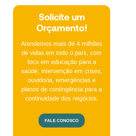
Solicite um
Orçamento!
Atendemos mais de 4 milhões
de vidas em todo o país, com
foco em educação para a
saúde, intervenção em crises,
ouvidoria, emergências e
planos de contingência para a
continuidade dos negócios.
FALE CONOSCO