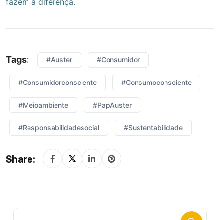
fazem a diferença.
Tags:
#Auster
#consumidor
#consumidorconsciente
#consumoconsciente
#meioambiente
#PapAuster
#responsabilidadesocial
#Sustentabilidade
Share: